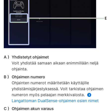
A )
Yhdistetyt ohjaimet
Voit yhdistää samaan aikaan enimmillään neljä
ohjainta.
B )
Ohjaimen numero
Ohjainten numerot määritetään käyttäjille
yhdistämisjärjestyksessä. Voit tarkistaa ohjaimen
numeron myös pelaajan merkkivalosta.
Langattoman DualSense-ohjaimen osien nimet
C )
Ohjaimen akun varaus