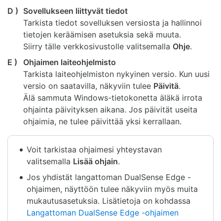
D )
Sovellukseen liittyvät tiedot
Tarkista tiedot sovelluksen versiosta ja hallinnoi
tietojen keräämisen asetuksia sekä muuta.
Siirry tälle verkkosivustolle valitsemalla
Ohje
.
E )
Ohjaimen laiteohjelmisto
Tarkista laiteohjelmiston nykyinen versio. Kun uusi
versio on saatavilla, näkyviin tulee
Päivitä
.
Älä sammuta Windows-tietokonetta äläkä irrota
ohjainta päivityksen aikana. Jos päivität useita
ohjaimia, ne tulee päivittää yksi kerrallaan.
Voit tarkistaa ohjaimesi yhteystavan
valitsemalla
Lisää ohjain
.
Jos yhdistät langattoman DualSense Edge -
ohjaimen, näyttöön tulee näkyviin myös muita
mukautusasetuksia. Lisätietoja on kohdassa
Langattoman DualSense Edge -ohjaimen