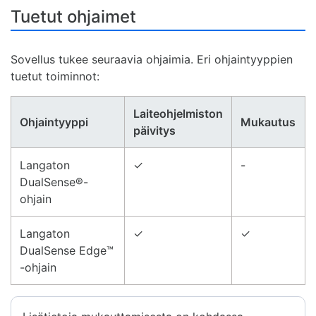
Tuetut ohjaimet
Sovellus tukee seuraavia ohjaimia. Eri ohjaintyyppien
tuetut toiminnot:
Laiteohjelmiston
Ohjaintyyppi
Mukautus
päivitys
Langaton
✓
-
DualSense®-
ohjain
Langaton
✓
✓
DualSense Edge™
-ohjain