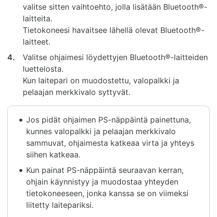
valitse sitten vaihtoehto, jolla lisätään Bluetooth®-
laitteita.
Tietokoneesi havaitsee lähellä olevat Bluetooth®-
laitteet.
4.
Valitse ohjaimesi löydettyjen Bluetooth®-laitteiden
luettelosta.
Kun laitepari on muodostettu, valopalkki ja
pelaajan merkkivalo syttyvät.
Jos pidät ohjaimen PS-näppäintä painettuna,
kunnes valopalkki ja pelaajan merkkivalo
sammuvat, ohjaimesta katkeaa virta ja yhteys
siihen katkeaa.
Kun painat PS-näppäintä seuraavan kerran,
ohjain käynnistyy ja muodostaa yhteyden
tietokoneeseen, jonka kanssa se on viimeksi
liitetty laitepariksi.