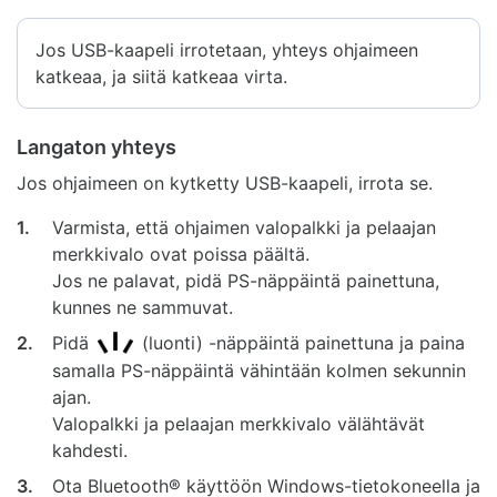
Jos USB-kaapeli irrotetaan, yhteys ohjaimeen
katkeaa, ja siitä katkeaa virta.
Langaton yhteys
Jos ohjaimeen on kytketty USB-kaapeli, irrota se.
1.
Varmista, että ohjaimen valopalkki ja pelaajan
merkkivalo ovat poissa päältä.
Jos ne palavat, pidä PS-näppäintä painettuna,
kunnes ne sammuvat.
2.
Pidä
(luonti) -näppäintä painettuna ja paina
samalla PS-näppäintä vähintään kolmen sekunnin
ajan.
Valopalkki ja pelaajan merkkivalo välähtävät
kahdesti.
3.
Ota Bluetooth® käyttöön Windows-tietokoneella ja