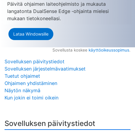
Päivitä ohjaimen laiteohjelmisto ja mukauta
langatonta DualSense Edge ‑ohjainta mielesi
mukaan tietokoneellasi.
Lataa Windowsille
Sovellusta koskee
käyttöoikeussopimus
.
Sovelluksen päivitystiedot
Sovelluksen järjestelmävaatimukset
Tuetut ohjaimet
Ohjaimen yhdistäminen
Näytön näkymä
Kun jokin ei toimi oikein
Sovelluksen päivitystiedot