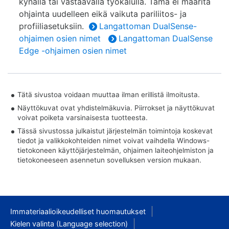
kynällä tai vastaavalla työkalulla. Tämä ei määritä
ohjainta uudelleen eikä vaikuta pariliitos- ja
profiiliasetuksiin.
Langattoman DualSense-
ohjaimen osien nimet
Langattoman DualSense
Edge -ohjaimen osien nimet
Tätä sivustoa voidaan muuttaa ilman erillistä ilmoitusta.
Näyttökuvat ovat yhdistelmäkuvia. Piirrokset ja näyttökuvat
voivat poiketa varsinaisesta tuotteesta.
Tässä sivustossa julkaistut järjestelmän toimintoja koskevat
tiedot ja valikkokohteiden nimet voivat vaihdella Windows-
tietokoneen käyttöjärjestelmän, ohjaimen laiteohjelmiston ja
tietokoneeseen asennetun sovelluksen version mukaan.
Immateriaalioikeudelliset huomautukset
Kielen valinta (Language selection)