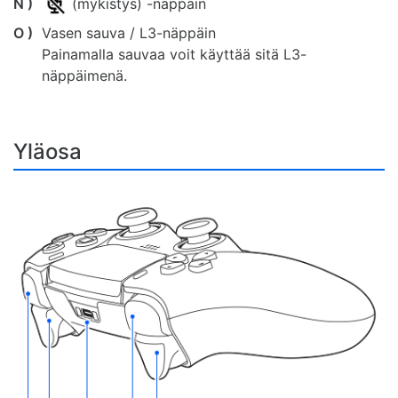
N )
(mykistys) -näppäin
O )
Vasen sauva / L3-näppäin
Painamalla sauvaa voit käyttää sitä L3-
näppäimenä.
Yläosa