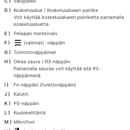
C )
Valopalkki
D )
Kosketusalue / Kosketusalueen painike
Voit käyttää kosketusalueen painiketta painamalla
kosketusaluetta.
E )
Pelaajan merkkivalo
F )
(valinnat) -näppäin
G )
Toimintonäppäimet
H )
Oikea sauva / R3-näppäin
Painamalla sauvaa voit käyttää sitä R3-
näppäimenä.
I )
Fn-näppäin (funktionäppäin)
J )
Kaiutin
K )
PS-näppäin
L )
Kuulokeliitäntä
M )
Mikrofoni