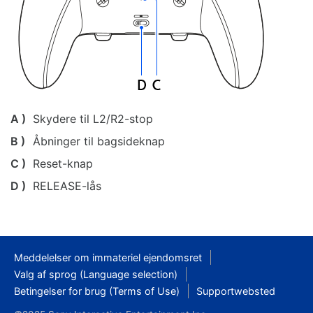
A )
Skydere til L2/R2-stop
B )
Åbninger til bagsideknap
C )
Reset-knap
D )
RELEASE-lås
Meddelelser om immateriel ejendomsret
Valg af sprog (Language selection)
Betingelser for brug (Terms of Use)
Supportwebsted