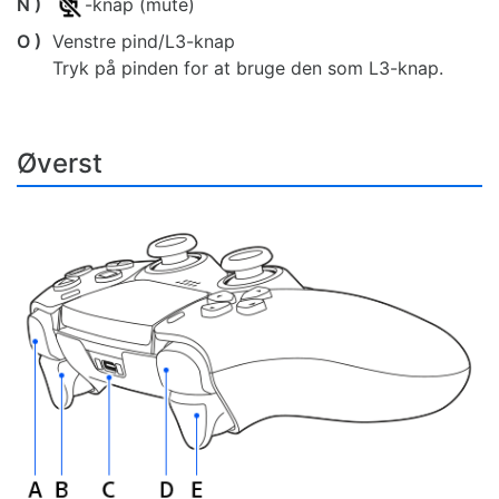
N )
-knap (mute)
O )
Venstre pind/L3-knap
Tryk på pinden for at bruge den som L3-knap.
Øverst