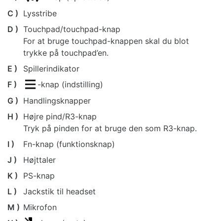
C )
Lysstribe
D )
Touchpad/touchpad-knap
For at bruge touchpad-knappen skal du blot
trykke på touchpad’en.
E )
Spillerindikator
F )
-knap (indstilling)
G )
Handlingsknapper
H )
Højre pind/R3-knap
Tryk på pinden for at bruge den som R3-knap.
I )
Fn-knap (funktionsknap)
J )
Højttaler
K )
PS-knap
L )
Jackstik til headset
M )
Mikrofon