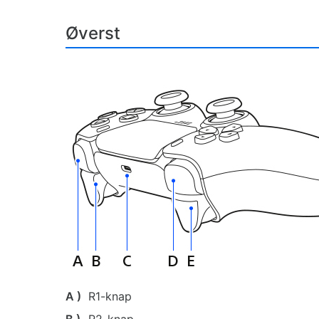
Øverst
A )
R1-knap