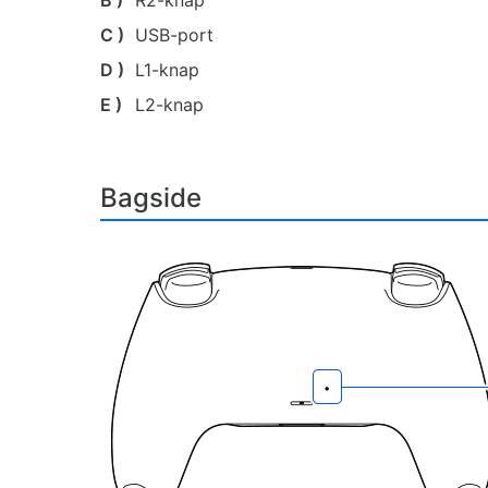
B )
R2-knap
C )
USB-port
D )
L1-knap
E )
L2-knap
Bagside