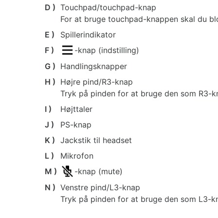
D )
Touchpad/touchpad-knap
For at bruge touchpad-knappen skal du bl
E )
Spillerindikator
F )
-knap (indstilling)
G )
Handlingsknapper
H )
Højre pind/R3-knap
Tryk på pinden for at bruge den som R3-k
I )
Højttaler
J )
PS-knap
K )
Jackstik til headset
L )
Mikrofon
M )
-knap (mute)
N )
Venstre pind/L3-knap
Tryk på pinden for at bruge den som L3-k