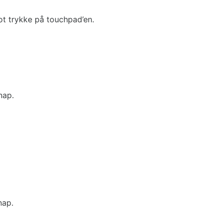
ot trykke på touchpad’en.
nap.
nap.