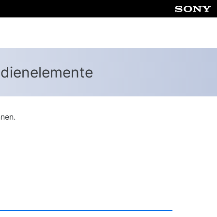
edienelemente
nnen.