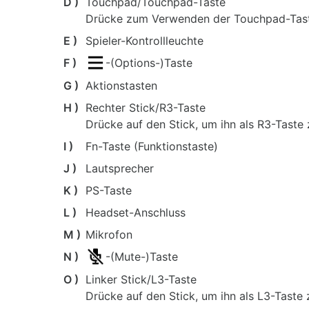
D )
Touchpad/Touchpad-Taste
Drücke zum Verwenden der Touchpad-Tast
E )
Spieler-Kontrollleuchte
F )
-(Options-)Taste
G )
Aktionstasten
H )
Rechter Stick/R3-Taste
Drücke auf den Stick, um ihn als R3-Taste
I )
Fn-Taste (Funktionstaste)
J )
Lautsprecher
K )
PS-Taste
L )
Headset-Anschluss
M )
Mikrofon
N )
-(Mute-)Taste
O )
Linker Stick/L3-Taste
Drücke auf den Stick, um ihn als L3-Taste