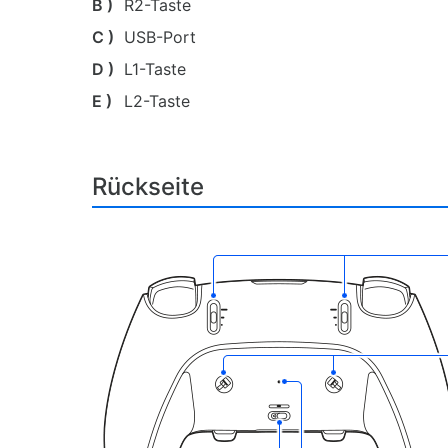
B )
R2-Taste
C )
USB-Port
D )
L1-Taste
E )
L2-Taste
Rückseite