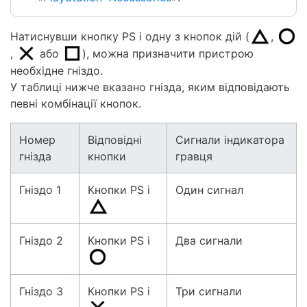
Натиснувши кнопку PS і одну з кнопок дій (
,
,
або
), можна призначити пристрою
необхідне гніздо.
У таблиці нижче вказано гнізда, яким відповідають
певні комбінації кнопок.
Номер
Відповідні
Сигнали індикатора
гнізда
кнопки
гравця
Гніздо 1
Кнопки PS і
Один сигнал
Гніздо 2
Кнопки PS і
Два сигнали
Гніздо 3
Кнопки PS і
Три сигнали