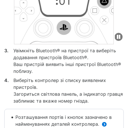
П
р
3.
Увімкніть Bluetooth® на пристрої та виберіть
и
додавання пристроїв Bluetooth®.
з
Ваш пристрій виявить інші пристрої Bluetooth®
у
поблизу.
п
4.
Виберіть контролер зі списку виявлених
и
пристроїв.
н
Загориться світлова панель, а індикатор гравця
и
заблимає та вкаже номер гнізда.
т
и
/
Розташування портів і кнопок зазначено в
В
найменуваннях деталей контролера.