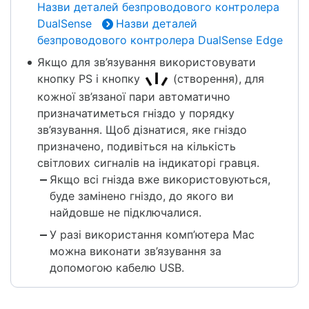
і
Назви деталей безпроводового контролера
д
DualSense
Назви деталей
т
безпроводового контролера DualSense Edge
в
Якщо для зв’язування використовувати
о
кнопку PS і кнопку
(створення), для
р
кожної зв’язаної пари автоматично
и
призначатиметься гніздо у порядку
т
зв’язування. Щоб дізнатися, яке гніздо
и
призначено, подивіться на кількість
світлових сигналів на індикаторі гравця.
Якщо всі гнізда вже використовуються,
буде замінено гніздо, до якого ви
найдовше не підключалися.
У разі використання комп’ютера Mac
можна виконати зв’язування за
допомогою кабелю USB.