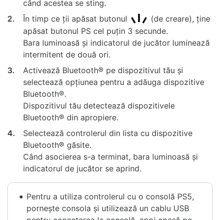
când acestea se sting.
2.
În timp ce ții apăsat butonul
(de creare), ține
apăsat butonul PS cel puțin 3 secunde.
Bara luminoasă și indicatorul de jucător luminează
intermitent de două ori.
3.
Activează Bluetooth® pe dispozitivul tău și
selectează opțiunea pentru a adăuga dispozitive
Bluetooth®.
Dispozitivul tău detectează dispozitivele
Bluetooth® din apropiere.
4.
Selectează controlerul din lista cu dispozitive
Bluetooth® găsite.
Când asocierea s-a terminat, bara luminoasă și
indicatorul de jucător se aprind.
Pentru a utiliza controlerul cu o consolă PS5,
pornește consola și utilizează un cablu USB
pentru conectarea la consolă, apoi apasă pe