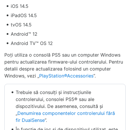
iOS 14.5
iPadOS 14.5
tvOS 14.5
Android™ 12
Android TV™ OS 12
Poți utiliza o consolă PS5 sau un computer Windows
pentru actualizarea firmware-ului controlerului. Pentru
detalii despre actualizarea folosind un computer
Windows, vezi „
PlayStation®Accessories
”.
Trebuie să consulți și instrucțiunile
controlerului, consolei PS5® sau ale
dispozitivului. De asemenea, consultă și
„
Denumirea componentelor controlerului fără
fir DualSense
”.
În funcție de joc și de dispozitivul utilizat, este