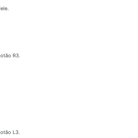
ele.
botão R3.
botão L3.