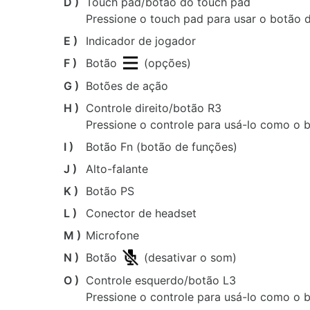
D )
Touch pad/botão do touch pad
Pressione o touch pad para usar o botão d
E )
Indicador de jogador
F )
Botão
(opções)
G )
Botões de ação
H )
Controle direito/botão R3
Pressione o controle para usá-lo como o 
I )
Botão Fn (botão de funções)
J )
Alto-falante
K )
Botão PS
L )
Conector de headset
M )
Microfone
N )
Botão
(desativar o som)
O )
Controle esquerdo/botão L3
Pressione o controle para usá-lo como o 