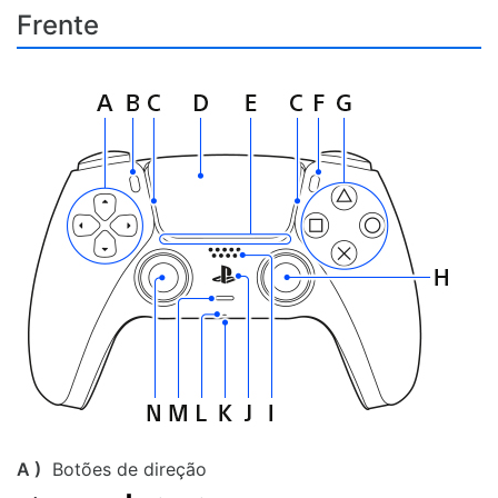
Frente
A )
Botões de direção