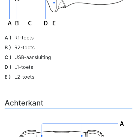
A )
R1-toets
B )
R2-toets
C )
USB-aansluiting
D )
L1-toets
E )
L2-toets
Achterkant