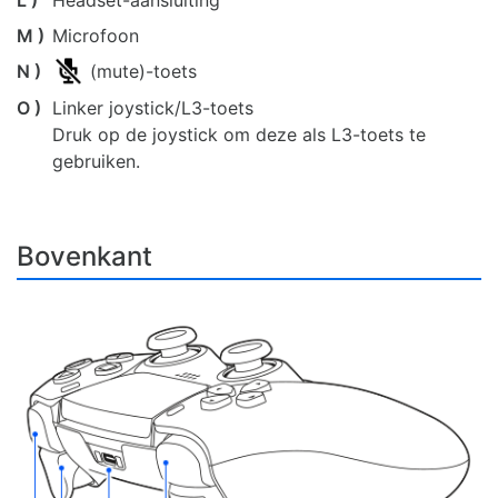
L )
Headset-aansluiting
M )
Microfoon
N )
(mute)-toets
O )
Linker joystick/L3-toets
Druk op de joystick om deze als L3-toets te
gebruiken.
Bovenkant