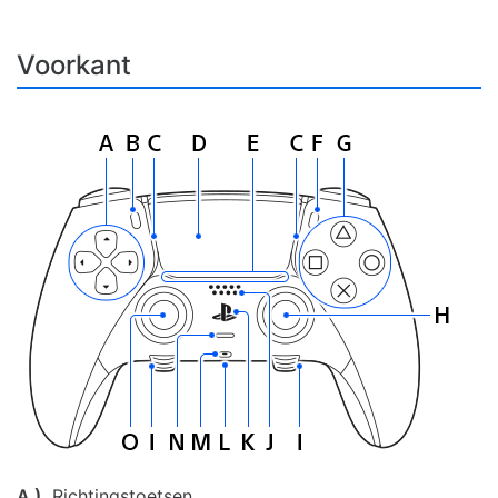
Voorkant
A )
Richtingstoetsen