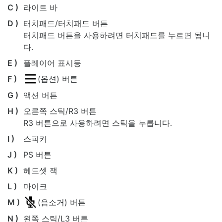
C )
라이트 바
D )
터치패드/터치패드 버튼
터치패드 버튼을 사용하려면 터치패드를 누르면 됩니
다.
E )
플레이어 표시등
F )
(옵션) 버튼
G )
액션 버튼
H )
오른쪽 스틱/R3 버튼
R3 버튼으로 사용하려면 스틱을 누릅니다.
I )
스피커
J )
PS 버튼
K )
헤드셋 잭
L )
마이크
M )
(음소거) 버튼
N )
왼쪽 스틱/L3 버튼