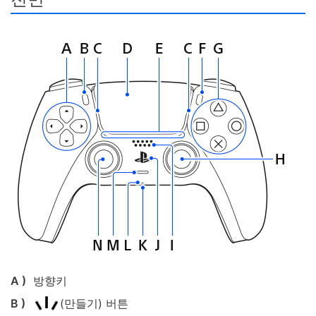
A )
방향키
B )
(만들기) 버튼