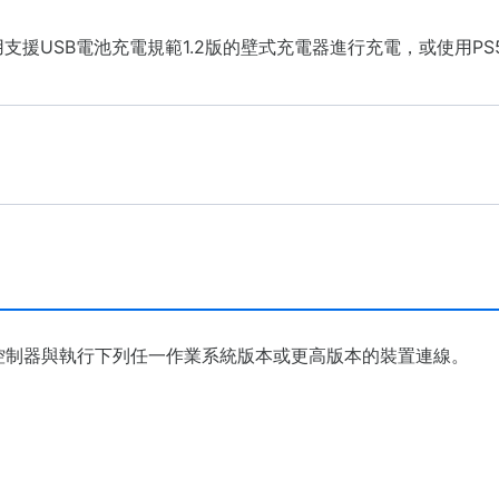
用支援USB電池充電規範1.2版的壁式充電器進行充電，或使用PS5主
dge™無線控制器與執行下列任一作業系統版本或更高版本的裝置連線。